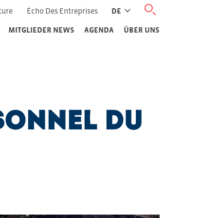
ture
Écho Des Entreprises
DE
MITGLIEDER NEWS
AGENDA
ÜBER UNS
sonnel du