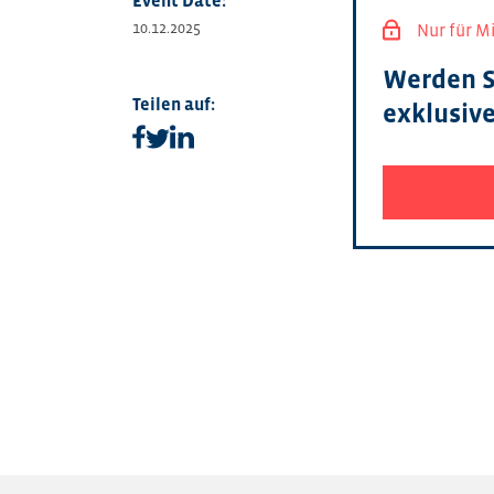
Event Date:
10.12.2025
Nur für M
Werden S
Teilen auf:
exklusiv
Teilen auf facebook
Teilen auf linkedin
Teilen auf twitter