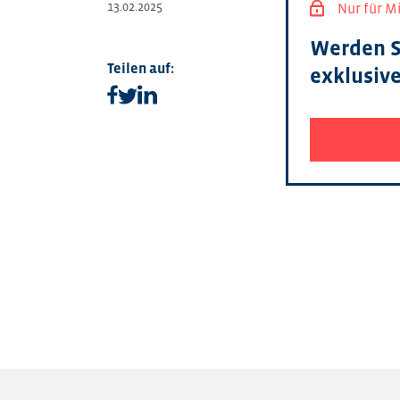
13.02.2025
Nur für M
Werden S
Teilen auf:
exklusiv
Teilen auf facebook
Teilen auf linkedin
Teilen auf twitter