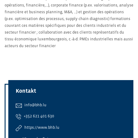
opérations, financière,…), corporate finance (p.ex. valorisations, analyse
financière et business planning, M&A, …) et gestion des opérations
(p.ex. optimisation des processus, supply chain diagnostic) formations
couvrant ces matières spécifiques pour des clients industriels et du
secteur financier ; collaboration avec des clients représentatifs du
tissu économique luxembourgeois, c.-à-d. PMEs industrielles mais aussi
acteurs du secteur financier
Kontakt
info@bhb.lu
+352 621 401 630
https://www.bhb.lu