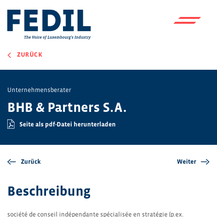
Skip to main content
ZURÜCK
Unternehmensberater
BHB & Partners S.A.
Seite als pdf-Datei herunterladen
Zurück
Weiter
Beschreibung
société de conseil indépendante spécialisée en stratégie (p.ex.