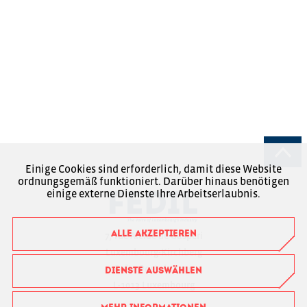
Einige Cookies sind erforderlich, damit diese Website
ordnungsgemäß funktioniert. Darüber hinaus benötigen
einige externe Dienste Ihre Arbeitserlaubnis.
ALLE AKZEPTIEREN
7, rue Alcide de Gasperi
Luxembourg-Kirchberg
Boîte Postale 1304
DIENSTE AUSWÄHLEN
L-1013 Luxembourg