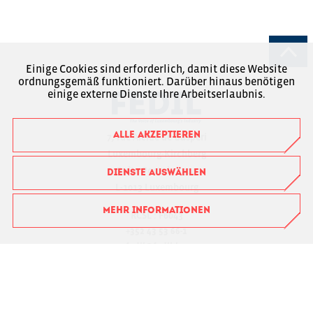
Einige Cookies sind erforderlich, damit diese Website
ordnungsgemäß funktioniert. Darüber hinaus benötigen
einige externe Dienste Ihre Arbeitserlaubnis.
ALLE AKZEPTIEREN
7, rue Alcide de Gasperi
Luxembourg-Kirchberg
Boîte Postale 1304
DIENSTE AUSWÄHLEN
L-1013 Luxembourg
MEHR INFORMATIONEN
RCSL : F6043
+352 43 53 66-1
fedil@fedil.lu
Charte RGPD
Login für Mitglieder
Suivez-nous sur Facebook
Suivez-nous sur Instagram
Suivez-nous sur LinkedIn