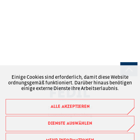
Einige Cookies sind erforderlich, damit diese Website
ordnungsgemäß funktioniert. Darüber hinaus benötigen
einige externe Dienste Ihre Arbeitserlaubnis.
ALLE AKZEPTIEREN
7, rue Alcide de Gasperi
Luxembourg-Kirchberg
Boîte Postale 1304
DIENSTE AUSWÄHLEN
L-1013 Luxembourg