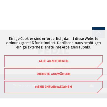
Einige Cookies sind erforderlich, damit diese Website
ordnungsgemäß funktioniert. Darüber hinaus benötigen
einige externe Dienste Ihre Arbeitserlaubnis.
ALLE AKZEPTIEREN
7, rue Alcide de Gasperi
Luxembourg-Kirchberg
Boîte Postale 1304
DIENSTE AUSWÄHLEN
L-1013 Luxembourg
Table of content
MEHR INFORMATIONEN
RCSL : F6043
+352 43 53 66-1
fedil@fedil.lu
Charte RGPD