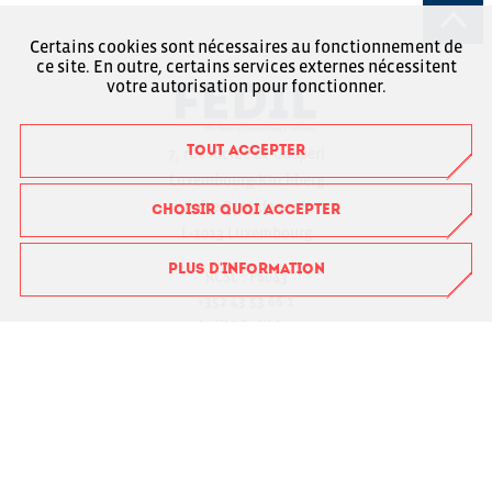
Certains cookies sont nécessaires au fonctionnement de
ce site. En outre, certains services externes nécessitent
votre autorisation pour fonctionner.
TOUT ACCEPTER
7, rue Alcide de Gasperi
Luxembourg-Kirchberg
Boîte Postale 1304
CHOISIR QUOI ACCEPTER
L-1013 Luxembourg
PLUS D'INFORMATION
RCSL : F6043
+352 43 53 66-1
fedil@fedil.lu
Charte RGPD
Login Membre
Suivez-nous sur Facebook
Suivez-nous sur Instagram
Suivez-nous sur LinkedIn