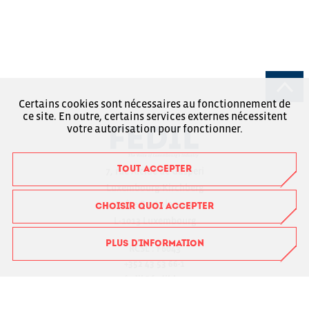
Certains cookies sont nécessaires au fonctionnement de
ce site. En outre, certains services externes nécessitent
votre autorisation pour fonctionner.
TOUT ACCEPTER
7, rue Alcide de Gasperi
Luxembourg-Kirchberg
Boîte Postale 1304
CHOISIR QUOI ACCEPTER
L-1013 Luxembourg
PLUS D'INFORMATION
RCSL : F6043
+352 43 53 66-1
fedil@fedil.lu
Charte RGPD