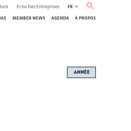
ture
Écho Des Entreprises
FR
IAS
MEMBER NEWS
AGENDA
À PROPOS
Filtre année