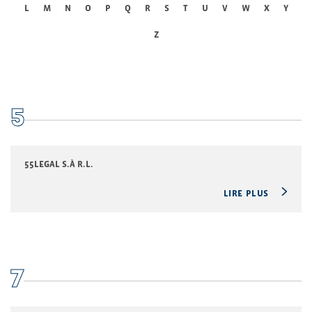
L
M
N
O
P
Q
R
S
T
U
V
W
X
Y
Z
5
55LEGAL S.À R.L.
LIRE PLUS
7