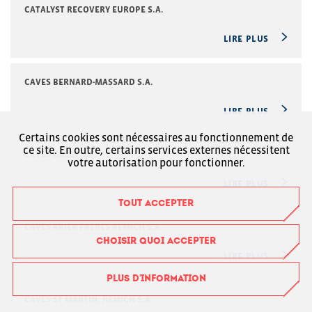
CATALYST RECOVERY EUROPE S.A.
LIRE PLUS
CAVES BERNARD-MASSARD S.A.
LIRE PLUS
Certains cookies sont nécessaires au fonctionnement de
ce site. En outre, certains services externes nécessitent
CAVES GALES S.A.
votre autorisation pour fonctionner.
LIRE PLUS
TOUT ACCEPTER
CAVES KRIER FRÈRES REMICH S.A.
CHOISIR QUOI ACCEPTER
LIRE PLUS
PLUS D'INFORMATION
CAVES ST MARTIN, REMICH S.A.