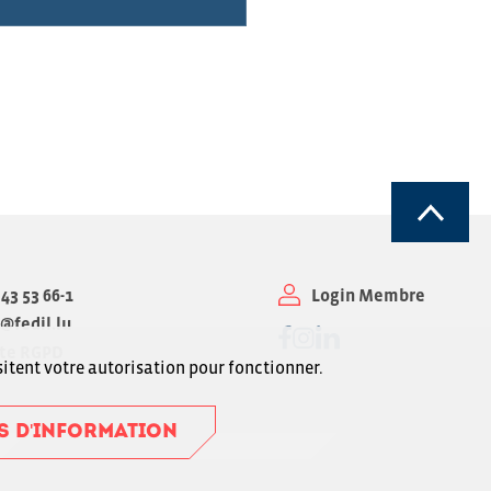
43 53 66-1
Login Membre
l@fedil.lu
Suivez-nous sur Facebook
Suivez-nous sur Instagra
Suivez-nous sur Linked
te RGPD
sitent votre autorisation pour fonctionner.
S D'INFORMATION