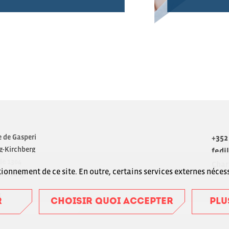
e de Gasperi
+352 
-Kirchberg
fedi
le 1304
Char
ionnement de ce site. En outre, certains services externes néces
embourg
3
R
CHOISIR QUOI ACCEPTER
PLU