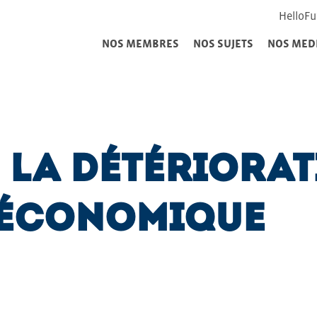
HelloFu
NOS MEMBRES
NOS SUJETS
NOS MED
 la détériorat
 économique