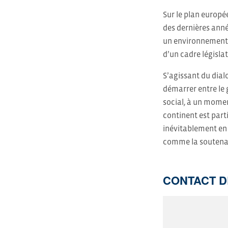
Sur le plan europée
des dernières année
un environnement r
d’un cadre législa
S’agissant du dial
démarrer entre le 
social, à un momen
continent est part
inévitablement en u
comme la soutenabi
CONTACT D