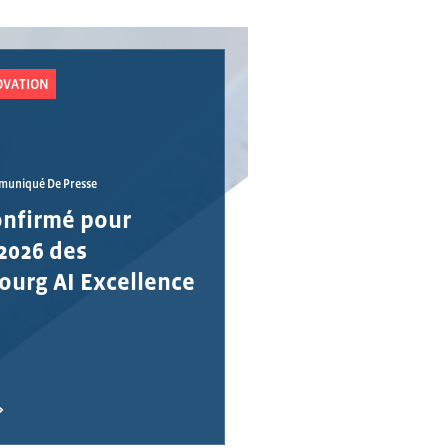
OVATION
uniqué De Presse
onfirmé pour
 2026 des
urg AI Excellence