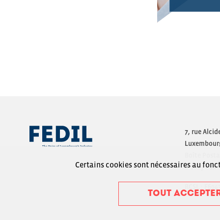
7, rue Alcid
Luxembourg
Boîte Posta
Certains cookies sont nécessaires au fonct
L-1013 Lux
RCSL : F604
TOUT ACCEPTE