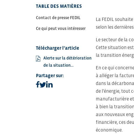
TABLE DES MATIÈRES
Contact de presse FEDIL
La FEDIL souhaite 
selon les dernière
Ce qui peut vous intéresser
Le secteur de la c
Cette situation es
Télécharger l’article
la transition énerg
Alerte sur la détérioration
de la situation…
En ce qui concerne
Partager sur:
à alléger la factur
dans la décarbonat
Partager sur facebook
Partager sur linkedin
Partager sur twitter
de l’énergie, tout
manufacturière et 
à bien la transiti
aux nouveaux enga
financière, ces de
économique.