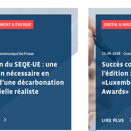
MENT & ÉNERGIE
DIGITAL & INN
11.06.2026
ommuniqué De Presse
Comm
n du SEQE-UE : une
Succès c
on nécessaire en
l’édition
d’une décarbonation
«Luxembo
elle réaliste
Awards»
LIRE PLUS