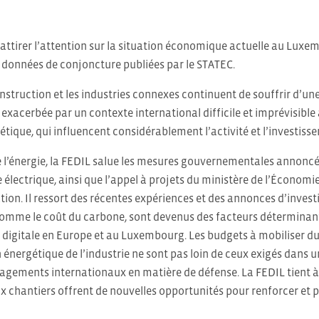
attirer l’attention sur la situation économique actuelle au Lux
s données de conjoncture publiées par le STATEC.
onstruction et les industries connexes continuent de souffrir d’u
t exacerbée par un contexte international difficile et imprévisible
étique, qui influencent considérablement l’activité et l’investisse
 l’énergie, la FEDIL salue les mesures gouvernementales annoncée
e électrique, ainsi que l’appel à projets du ministère de l’Économ
ion. Il ressort des récentes expériences et des annonces d’investis
 comme le coût du carbone, sont devenus des facteurs déterminant
digitale en Europe et au Luxembourg. Les budgets à mobiliser du
on énergétique de l’industrie ne sont pas loin de ceux exigés dan
gements internationaux en matière de défense. La FEDIL tient à 
ux chantiers offrent de nouvelles opportunités pour renforcer et po