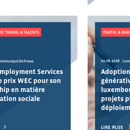
DE TRAVAIL & TALENTS
DIGITAL & INN
02.06.2026
ommuniqué De Presse
Comm
Employment Services
Adoption 
le prix WEC pour son
générativ
hip en matière
luxembou
ation sociale
projets p
déploiem
échelle
LIRE PLUS