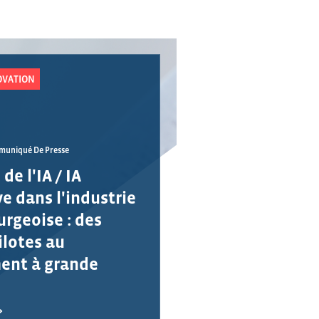
OVATION
uniqué De Presse
de l'IA / IA
e dans l'industrie
rgeoise : des
ilotes au
ent à grande