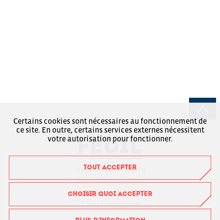
Certains cookies sont nécessaires au fonctionnement de
ce site. En outre, certains services externes nécessitent
votre autorisation pour fonctionner.
TOUT ACCEPTER
7, rue Alcide de Gasperi
Luxembourg-Kirchberg
Boîte Postale 1304
CHOISIR QUOI ACCEPTER
L-1013 Luxembourg