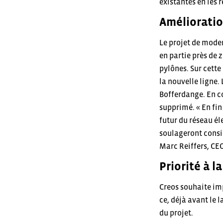
existantes en les 
Amélioratio
Le projet de mode
en partie près de 
pylônes. Sur cette 
la nouvelle ligne.
Bofferdange. En co
supprimé. « En fi
futur du réseau é
soulageront consid
Marc Reiffers, CE
Priorité à l
Creos souhaite imp
ce, déjà avant le 
du projet.