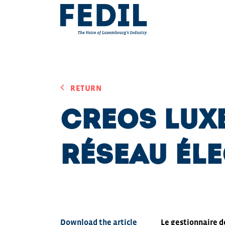
Skip to main content
RETURN
Creos Lux
réseau él
Download the article
Le gestionnaire d