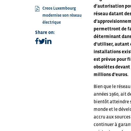
d’autorisation po
Creos Luxembourg
réseau datant des
modernise son réseau
d’approvisionneme
électrique
permettront de fa
Share on:
déterminant dans l
Share on facebook
Share on linkedin
Share on twitter
d’utiliser, autant
installations exis
est prévue pour f
obsolètes devant ê
millions d’euros.
Bien que le réseau
années 1960, ait d
bientôt atteindre 
monde et le dével
accru aux sources 
continuer à garant