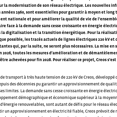
ur la modernisation de son réseau électrique. Les nouvelles in
 années 1960, sont essentielles pour garantir à moyen et long 
nt nationale et pour améliorer la qualité de vie de l’ensemble
ire face à la demande sans cesse croissante en énergie électr
a digitalisation et la transition énergétique. Pour la réalisati
 que possible, les tracés actuels de lignes électriques 220 kV e
tantes qui, par la suite, ne seront plus nécessaires. La mise en 
in 2026, toutes les mesures d’amélioration et de démantèleme
tre achevées pour fin 2028. Pour réaliser ce projet, Creos s’est
 de transport à très haute tension de 220 kV de Creos, développ
epuis des décennies pu garantir un approvisionnement de qualité 
ses limites. La demande sans cesse croissante en énergie électriq
oppement démographique et économique supérieur à la moyenne 
d’énergie renouvelables, sont autant de défis pour le réseau élec
ir un approvisionnement en électricité fiable, Creos prévoit de 