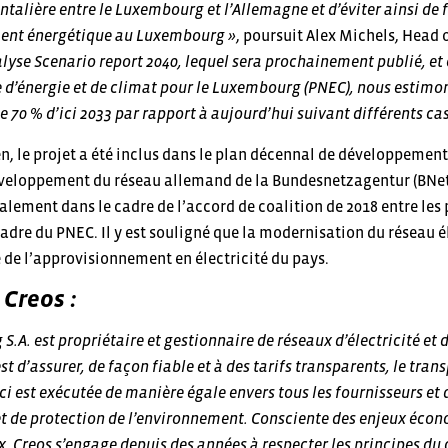
ntalière entre le Luxembourg et l’Allemagne et d’éviter ainsi de f
ent énergétique au Luxembourg »
, poursuit Alex Michels, Hea
lyse Scenario report 2040, lequel sera prochainement publié, et
e d’énergie et de climat pour le Luxembourg (PNEC), nous esti
e 70 % d’ici 2033 par rapport à aujourd’hui suivant différents cas
n, le projet a été inclus dans le plan décennal de développemen
éveloppement du réseau allemand de la Bundesnetzagentur (BNet
galement dans le cadre de l’accord de coalition de 2018 entre le
cadre du PNEC. Il y est souligné que la modernisation du réseau é
é de l’approvisionnement en électricité du pays.
 Creos :
.A. est propriétaire et gestionnaire de réseaux d’électricité et
t d’assurer, de façon fiable et à des tarifs transparents, le trans
-ci est exécutée de manière égale envers tous les fournisseurs et 
et de protection de l’environnement. Consciente des enjeux écon
 Creos s’engage depuis des années à respecter les principes du