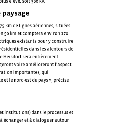
lus élevé, soit 380 kV.
le paysage
75 km de lignes aériennes, situées
ron 50 km et comptera environ 170
ectriques existants pour y construire
résidentielles dans les alentours de
de Heisdorf sera entièrement
geront voire amélioreront l’aspect
ration importantes, qui
 et le nord-est du pays », précise
t institutions) dans le processus et
 à échanger et à dialoguer autour