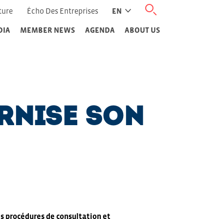
ture
Écho Des Entreprises
EN
DIA
MEMBER NEWS
AGENDA
ABOUT US
rnise son
s procédures de consultation et