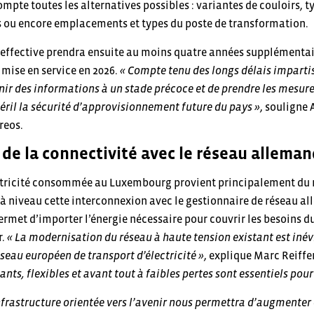
ompte toutes les alternatives possibles : variantes de couloirs, t
s ou encore emplacements et types du poste de transformation.
 effective prendra ensuite au moins quatre années supplémentair
 mise en service en 2026.
« Compte tenu des longs délais impartis 
ir des informations à un stade précoce et de prendre les mesure
éril la sécurité d’approvisionnement future du pays »
, souligne 
reos.
de la connectivité avec le réseau allema
ctricité consommée au Luxembourg provient principalement du ma
à niveau cette interconnexion avec le gestionnaire de réseau all
ermet d’importer l’énergie nécessaire pour couvrir les besoins d
r.
« La modernisation du réseau à haute tension existant est inév
éseau européen de transport d’électricité »
, explique Marc Reiffe
nts, flexibles et avant tout à faibles pertes sont essentiels pour
infrastructure orientée vers l’avenir nous permettra d’augmente