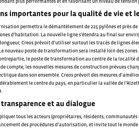
rendant plus performantes et en favorisant un niveau de tension p
ns importantes pour la qualité de vie et 
rnisation permettra le démantèlement de 225 pylônes et près de 
zones d’habitation. La nouvelle ligne s’étendra au final sur envi
longueur, Creos prévoit d’utiliser surtout les tracés de lignes él
 Le nouveau poste de transformation sera installé loin des zones 
ntrepartie, le poste de transformation au centre de la localité 
n de compte, les nouvelles mesures de construction prévues chan
lectrique dans son ensemble. Creos prévoit des mesures d’amélio
érablement le centre du pays, en particulier la vallée de l’Alzette
O.
a transparence et au dialogue
liquer tous les acteurs (propriétaires, résidents, communautés e
lancement des procédures d’autorisation, et invite tout le monde