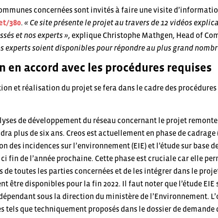
ommunes concernées sont invités à faire une visite d’information 
et/380
.
« Ce site présente le projet au travers de 12 vidéos expli
ssés et nos experts »
, explique Christophe Mathgen, Head of Co
os experts soient disponibles pour répondre au plus grand nombr
on en accord avec les procédures requises
tion et réalisation du projet se fera dans le cadre des procédures
lyses de développement du réseau concernant le projet remontent
dra plus de six ans. Creos est actuellement en phase de cadrage 
on des incidences sur l’environnement (EIE) et l’étude sur base d
’ici fin de l’année prochaine. Cette phase est cruciale car elle p
 de toutes les parties concernées et de les intégrer dans le proj
nt être disponibles pour la fin 2022. Il faut noter que l’étude EIE
dépendant sous la direction du ministère de l’Environnement. L’o
 tels que techniquement proposés dans le dossier de demande d