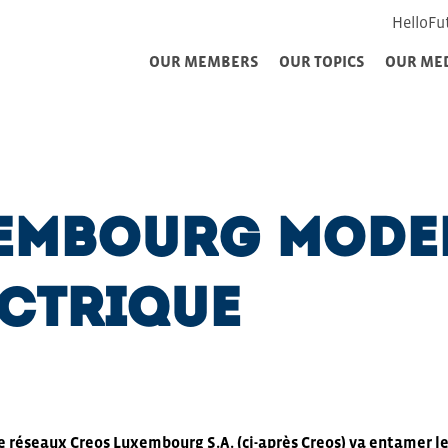
HelloFu
OUR MEMBERS
OUR TOPICS
OUR ME
embourg mode
ectrique
e réseaux Creos Luxembourg S.A. (ci-après Creos) va entamer le