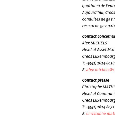
quotidien de l’entr
Aujourd’hui, Creo
conduites de gaz n
réseau de gaz natu
Contact concernan
Alex MICHELS
Head of Asset M
Creos Luxembourg
T: +(352) 2624-8018
E:
alex.michels@c
Contact presse
Christophe MATH
Head of Communi
Creos Luxembourg
T: +(352) 2624-8071
E:
christophe.mat