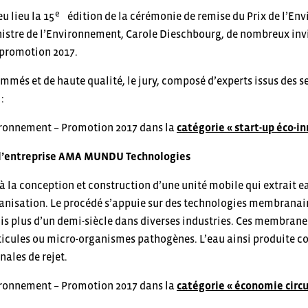
e
u lieu la 15
édition de la cérémonie de remise du Prix de l’En
nistre de l’Environnement, Carole Dieschbourg, de nombreux invi
 promotion 2017.
mmés et de haute qualité, le jury, composé d’experts issus des se
:
nvironnement – Promotion 2017 dans la
catégorie « start-up éco-i
 l’entreprise AMA MUNDU Technologies
à la conception et construction d’une unité mobile qui extrait eau 
nisation. Le procédé s’appuie sur des technologies membranaires
is plus d’un demi-siècle dans diverses industries. Ces membrane
ticules ou micro-organismes pathogènes. L’eau ainsi produite c
ales de rejet.
nvironnement – Promotion 2017 dans la
catégorie « économie circul