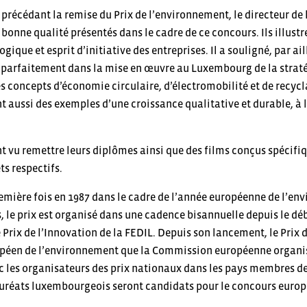
précédant la remise du Prix de l’environnement, le directeur de l
 bonne qualité présentés dans le cadre de ce concours. Ils illustr
gique et esprit d’initiative des entreprises. Il a souligné, par ai
 parfaitement dans la mise en œuvre au Luxembourg de la stratég
 concepts d’économie circulaire, d’électromobilité et de recycla
nt aussi des exemples d’une croissance qualitative et durable, à
nt vu remettre leurs diplômes ainsi que des films conçus spécifi
ets respectifs.
emière fois en 1987 dans le cadre de l’année européenne de l’en
, le prix est organisé dans une cadence bisannuelle depuis le déb
 Prix de l’Innovation de la FEDIL. Depuis son lancement, le Prix 
opéen de l’environnement que la Commission européenne organis
 les organisateurs des prix nationaux dans les pays membres de 
lauréats luxembourgeois seront candidats pour le concours europ