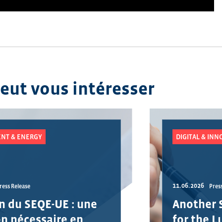
peut vous intéresser
NT & ENERGY
DIGITAL & INN
11.06.2026
ress Release
Pres
n du SEQE-UE : une
Another 
on nécessaire en
for the 