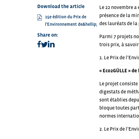
Download the article
Le 22 novembre a e
présence de la mi
15e édition du Prix de
des lauréats de la
l’Environnement de&hellip;
Share on:
Parmi 7 projets no
Share on facebook
Share on linkedin
trois prix, à savoir 
Share on twitter
1. Le Prix de l’E
« Eco2GÜLLE » de
Le projet consiste 
digestats de métha
sont établies depu
bloque toutes par
normes internation
2. Le Prix de l’E