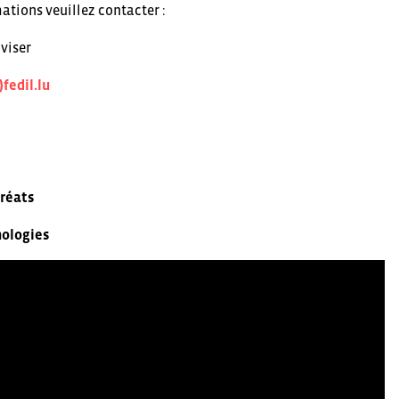
ations veuillez contacter :
viser
fedil.lu
uréats
ologies