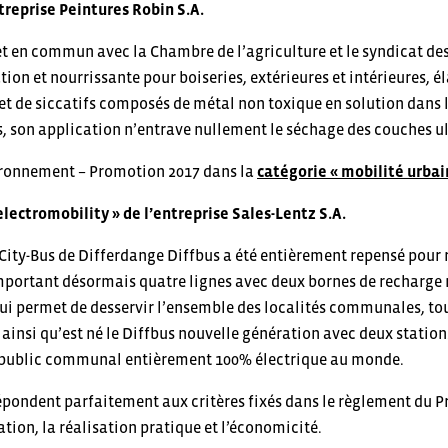
treprise Peintures Robin S.A.
t en commun avec la Chambre de l’agriculture et le syndicat de
ion et nourrissante pour boiseries, extérieures et intérieures, él
t de siccatifs composés de métal non toxique en solution dans l
, son application n’entrave nullement le séchage des couches ul
nvironnement – Promotion 2017 dans la
catégorie « mobilité urbai
electromobility » de l’entreprise Sales-Lentz S.A.
 City-Bus de Differdange Diffbus a été entièrement repensé pour 
mportant désormais quatre lignes avec deux bornes de recharge 
qui permet de desservir l’ensemble des localités communales, tou
 ainsi qu’est né le Diffbus nouvelle génération avec deux statio
 public communal entièrement 100% électrique au monde.
répondent parfaitement aux critères fixés dans le règlement du P
ation, la réalisation pratique et l’économicité.