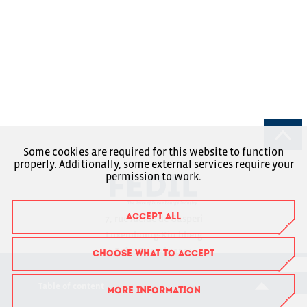
Some cookies are required for this website to function
properly. Additionally, some external services require your
permission to work.
ACCEPT ALL
7, rue Alcide de Gasperi
Luxembourg-Kirchberg
Boîte Postale 1304
CHOOSE WHAT TO ACCEPT
L-1013 Luxembourg
Table of content
MORE INFORMATION
RCSL : F6043