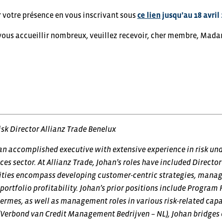
 votre présence en vous inscrivant sous
ce lien
jusqu’au 18 avril
 vous accueillir nombreux, veuillez recevoir, cher membre, Mada
Risk Director Allianz Trade Benelux
an accomplished executive with extensive experience in risk 
ices sector. At Allianz Trade, Johan’s roles have included Directo
ities encompass developing customer-centric strategies, manag
ortfolio profitability. Johan’s prior positions include Program 
ermes, as well as management roles in various risk-related capac
erbond van Credit Management Bedrijven – NL), Johan bridges