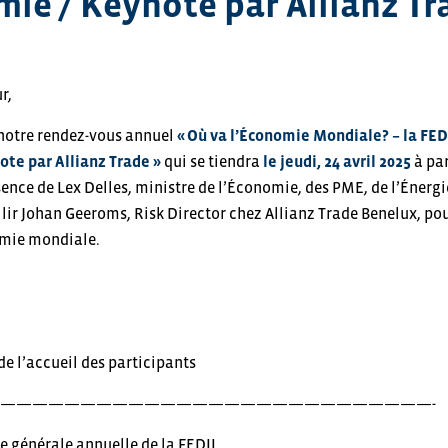
mie / Keynote par Allianz Tr
r,
notre rendez-vous annuel
« Où va l’Économie Mondiale? – la FED
ote par Allianz Trade »
qui se tiendra
le jeudi, 24 avril 2025
à par
nce de Lex Delles, ministre de l’Économie, des PME, de l’Énergi
illir Johan Geeroms, Risk Director chez Allianz Trade Benelux, po
omie mondiale.
e l’accueil des participants
———————————————————————————-
e générale annuelle de la FEDIL