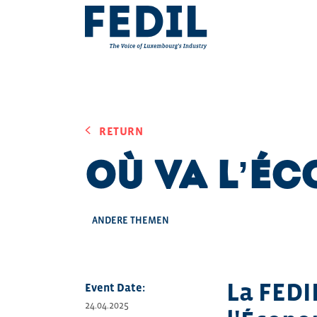
Skip to main content
RETURN
Où va l’É
ANDERE THEMEN
La FEDI
Event Date:
24.04.2025