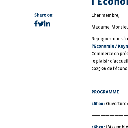
l'Écono
Share on:
Cher membre,
Share on facebook
Share on linkedin
Share on twitter
Madame, Monsieu
Rejoignez-nous à 
l’Économie / Keyn
Commerce en prése
le plaisir d’accue
2025-26 de l’écon
PROGRAMME
16h00 :
Ouverture d
————————
16h30 :
L’Assemblé