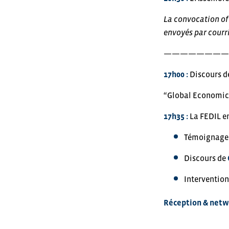
La convocation off
envoyés par courr
————————
17h00 :
Discours d
“Global Economic 
17h35 :
La FEDIL en
Témoignages 
Discours de
Interventio
Réception & netw