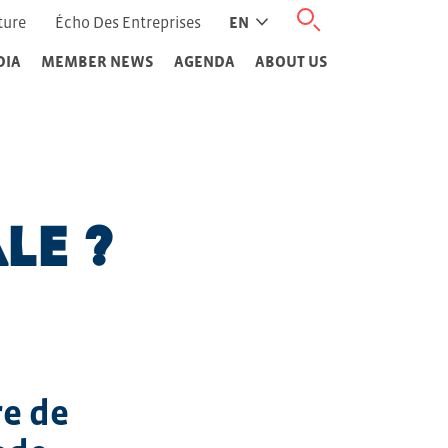
ture
Écho Des Entreprises
EN
DIA
MEMBER NEWS
AGENDA
ABOUT US
le ?
re de