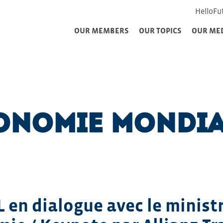
HelloFu
OUR MEMBERS
OUR TOPICS
OUR ME
conomie mondia
L en dialogue avec le minist